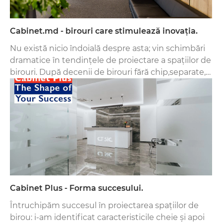
Cabinet.md - birouri care stimulează inovația.
Nu există nicio îndoială despre asta; vin schimbări
dramatice în tendințele de proiectare a spațiilor de
birouri. După decenii de birouri fără chip,separate,
multe companii cred acum că sunt necesare spații
primitoare și umanizate pentru a stimula inovația.
Cabinet Plus - Forma succesului.
Întruchipăm succesul în proiectarea spațiilor de
birou: i-am identificat caracteristicile cheie și apoi