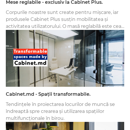
Mese reglabile - exclusiv la Cabinet Plus.
Corpurile noastre sunt create pentru mișcare, iar
produsele Cabinet Plus susțin mobilitatea și
activitatea utilizatorului. O masă reglabilă este cea
mai bună alegere pentru persoanele care nu
doresc să se adapteze la circumstanțe.
Cabinet.md - Spații transformabile.
Tendințele în proiectarea locurilor de muncă se
îndreaptă spre crearea și utilizarea spațiilor
multifuncționale în birou.