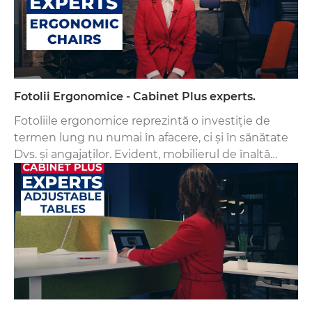
Fotolii Ergonomice - Cabinet Plus experts.
Fotoliile ergonomice reprezintă o investiție de
termen lung nu numai în afacere, ci și în sănătate
Dvs. și angajaților. Evident, mobilierul de înaltă
calitate este mai scump, dar având în vedere
durata de viață a produsului și faptul că vor fi
utilizate aproape în fiecare zi, face această achiziție
să fie una profitabilă.