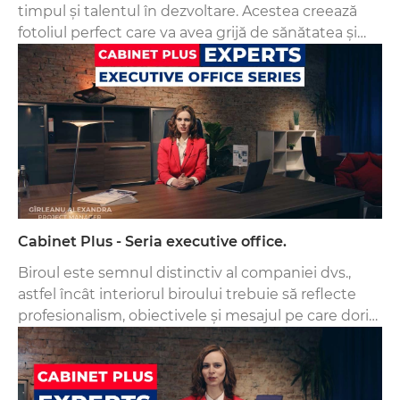
timpul și talentul în dezvoltare. Acestea creează
fotoliul perfect care va avea grijă de sănătatea și
bunăstarea Dvs. Cabinet Plus este lider în crearea
și optimizarea spațiilor de lucru.
Cabinet Plus - Seria executive office.
Biroul este semnul distinctiv al companiei dvs.,
astfel încât interiorul biroului trebuie să reflecte
profesionalism, obiectivele și mesajul pe care doriți
să-l transmiteți clientului - stabilitate, seriozitate,
ospitalitate sau excelență.