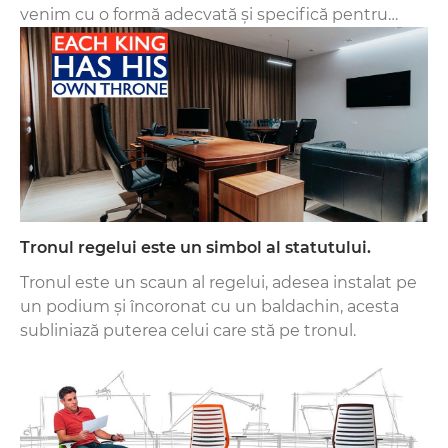
venim cu o formă adecvată și specifică pentru
acestea. Rezultatul muncii noastre poate fi văzut
în portofoliul nostru.
Tronul regelui este un simbol al statutului.
Tronul este un scaun al regelui, adesea instalat pe
un podium și încoronat cu un baldachin, acesta
subliniază puterea celui care stă pe tronul.