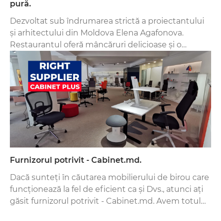
pură.
Dezvoltat sub îndrumarea strictă a proiectantului
și arhitectului din Moldova Elena Agafonova.
Restaurantul oferă mâncăruri delicioase și o
atmosferă plăcută. Interiorul restaurantului este
un factor important în atragerea oaspeților
Furnizorul potrivit - Cabinet.md.
Dacă sunteți în căutarea mobilierului de birou care
funcționează la fel de eficient ca și Dvs., atunci ați
găsit furnizorul potrivit - Cabinet.md. Avem totul
pentru locul de muncă.