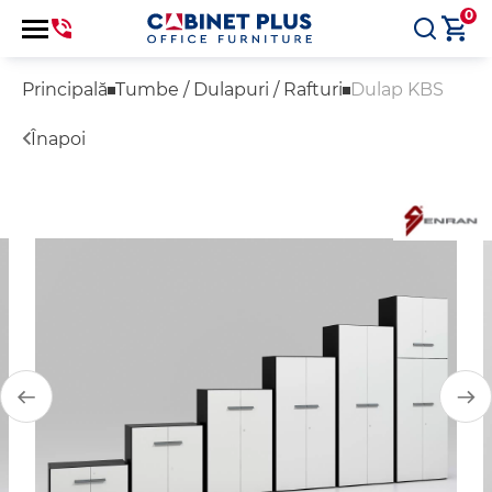
0
Principală
Tumbe / Dulapuri / Rafturi
Dulap KBS
Înapoi