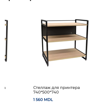
ера
Стеллаж для принтера
740*500*740
1 560 MDL